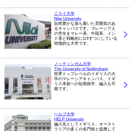
ニライ大学
Nilai University
自然豊かな落ち着いた雰囲気のあ
るキャンパスです。マレーシア人
の学生をマレー系、中国系、イン
ド系と戦略的に1/3ずつにしている
特徴的な大学です。
ノッティンガム大学
The University of Nottingham
世界トップレベルのイギリスの大
学のマレーシアキャンパス。イギ
リス本校への短期留学、編入も可
能です。
ヘルプ大学
HELP University
編入先としてイギリス、オースト
ラリアの多くの名門校と提携して