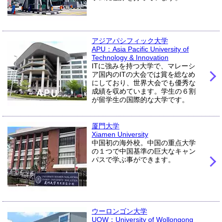
アジアパシフィック大学
APU：Asia Pacific University of
Technology & Innovation
ITに強みを持つ大学で、マレーシ
ア国内のITの大会では賞を総なめ
にしており、世界大会でも優秀な
成績を収めています。学生の６割
が留学生の国際的な大学です。
厦門大学
Xiamen University
中国初の海外校。中国の重点大学
の１つで中国基準の巨大なキャン
パスで学ぶ事ができます。
ウーロンゴン大学
UOW：University of Wollongong