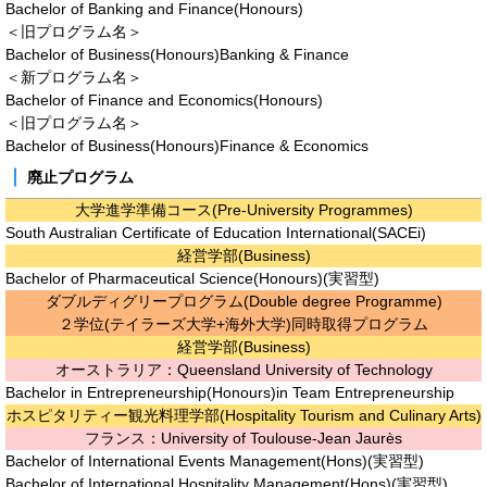
Bachelor of Banking and Finance(Honours)
＜旧プログラム名＞
Bachelor of Business(Honours)Banking & Finance
＜新プログラム名＞
Bachelor of Finance and Economics(Honours)
＜旧プログラム名＞
Bachelor of Business(Honours)Finance & Economics
廃止プログラム
大学進学準備コース(Pre-University Programmes)
South Australian Certificate of Education International(SACEi)
経営学部(Business)
Bachelor of Pharmaceutical Science(Honours)(実習型)
ダブルディグリープログラム(Double degree Programme)
２学位(テイラーズ大学+海外大学)同時取得プログラム
経営学部(Business)
オーストラリア：Queensland University of Technology
Bachelor in Entrepreneurship(Honours)in Team Entrepreneurship
ホスピタリティー観光料理学部
(Hospitality Tourism and Culinary Arts)
フランス：University of Toulouse-Jean Jaurès
Bachelor of International Events Management(Hons)(実習型)
Bachelor of International Hospitality Management(Hons)(実習型)