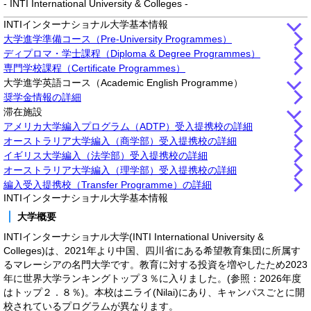
- INTI International University & Colleges -
INTIインターナショナル大学基本情報
大学進学準備コース（Pre-University Programmes）
ディプロマ・学士課程（Diploma & Degree Programmes）
専門学校課程（Certificate Programmes）
大学進学英語コース
（Academic English Programme）
奨学金情報の詳細
滞在施設
アメリカ大学編入プログラム（ADTP）受入提携校の詳細
オーストラリア大学編入（商学部）受入提携校の詳細
イギリス大学編入（法学部）受入提携校の詳細
オーストラリア大学編入（理学部）受入提携校の詳細
編入受入提携校（Transfer Programme）の詳細
INTIインターナショナル大学基本情報
大学概要
INTIインターナショナル大学(INTI International University &
Colleges)は、2021年より中国、四川省にある希望教育集団に所属す
るマレーシアの名門大学です。教育に対する投資を増やしたため2023
年に世界大学ランキングトップ３％に入りました。(参照：2026年度
はトップ２．８％)。本校はニライ(Nilai)にあり、キャンパスごとに開
校されているプログラムが異なります。