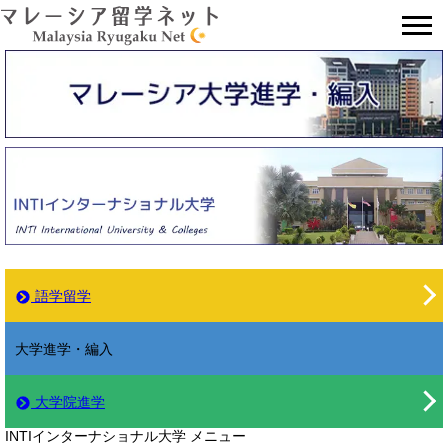
📞
語学留学
大学進学・編入
大学院進学
INTIインターナショナル大学 メニュー