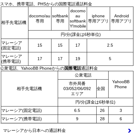
スマホ、携帯電話、PHSからの国際電話通話料金
docomo
docomo/au
softbank
au
iphone
Android
専用
専用
softbank
専用アプリ
専用アプリ
相手先電話機
Y!mobile
円/分(課金は6秒単位)
マレーシア
15
15
17
2.5
(固定電話)
マレーシア
17
17
19
5
(携帯電話)
公衆電話、YahooBB Phoneからの
国際電話
通話料金
公衆電話
YahooBB
市外局番
Phone
相手先電話機
03/052/06/092
全国
エリア
円/分(課金は6秒単位)
マレーシア(固定電話)
6.5
26
3
マレーシア(携帯電話)
9
28
6
マレーシアから日本への通話料金