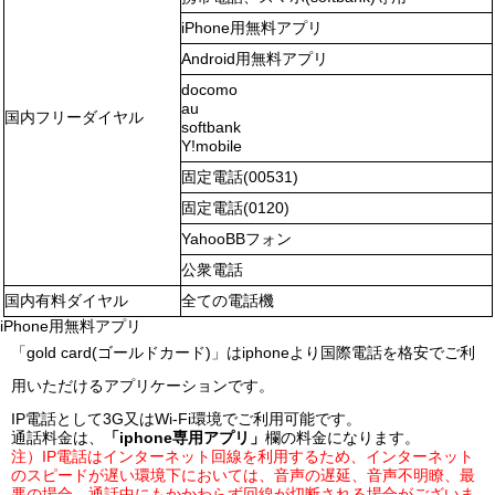
iPhone用無料アプリ
Android用無料アプリ
docomo
au
国内フリーダイヤル
softbank
Y!mobile
固定電話(00531)
固定電話(0120)
YahooBBフォン
公衆電話
国内有料ダイヤル
全ての電話機
iPhone用無料アプリ
「gold card(ゴールドカード)」はiphoneより国際電話を格安でご利
用いただけるアプリケーションです。
IP電話として3G又はWi-Fi環境でご利用可能です。
通話料金
は、
「iphone専用アプリ」
欄の料金になります。
注）IP電話はインターネット回線を利用するため、インターネット
のスピードが遅い環境下においては、音声の遅延、音声不明瞭、最
悪の場合、通話中にもかかわらず回線が切断される場合がございま