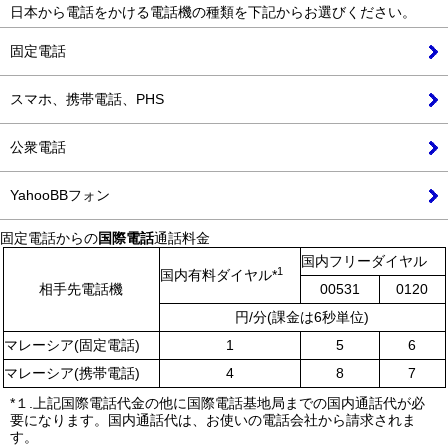
日本から電話をかける電話機の種類を下記からお選びください。
固定電話
スマホ、携帯電話、PHS
公衆電話
YahooBBフォン
固定電話からの
国際電話
通話料金
国内フリーダイヤル
1
国内有料ダイヤル*
相手先電話機
00531
0120
円/分(課金は6秒単位)
マレーシア(固定電話)
1
5
6
マレーシア(携帯電話)
4
8
7
*１.上記国際電話代金の他に
国際電話基地局
までの国内通話代が必
要になります。国内通話代は、お使いの電話会社から請求されま
す。