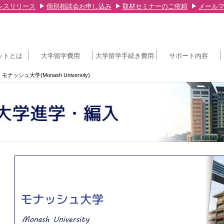
レスリリース
個別相談会お申し込み
取材セミナーのご依頼
メール
ットとは
大学留学費用
大学留学手続き費用
サポート内容
モナッシュ大学(Monash University)