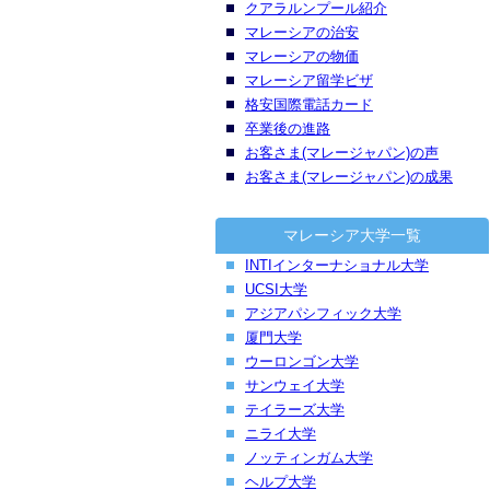
クアラルンプール紹介
マレーシアの治安
マレーシアの物価
マレーシア留学ビザ
格安国際電話カード
卒業後の進路
お客さま(マレージャパン)の声
お客さま(マレージャパン)の成果
マレーシア大学一覧
INTIインターナショナル大学
UCSI大学
アジアパシフィック大学
厦門大学
ウーロンゴン大学
サンウェイ大学
テイラーズ大学
ニライ大学
ノッティンガム大学
ヘルプ大学