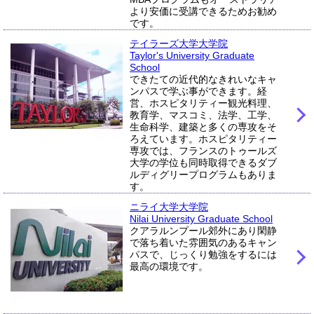
より安価に受講できるためお勧め
です。
テイラーズ大学大学院
Taylor's University Graduate
School
できたての近代的なきれいなキャ
ンパスで学ぶ事ができます。経
営、ホスピタリティー観光料理、
教育学、マスコミ、法学、工学、
生命科学、建築と多くの専攻をそ
ろえています。ホスピタリティー
専攻では、フランスのトゥールズ
大学の学位も同時取得できるダブ
ルディグリープログラムもありま
す。
ニライ大学大学院
Nilai University Graduate School
クアラルンプール郊外にあり閑静
で落ち着いた雰囲気のあるキャン
パスで、じっくり勉強をするには
最高の環境です。