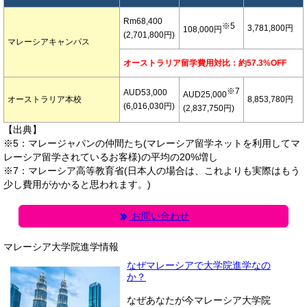
Rm68,400
※5
3,781,800円
108,000円
(2,701,800円)
マレーシアキャンパス
オーストラリア留学費用対比：約57.3%OFF
※7
AUD53,000
AUD25,000
オーストラリア本校
8,853,780円
(6,016,030円)
(2,837,750円)
【出典】
※5：マレージャパンの仲間たち(マレーシア留学ネットを利用してマ
レーシア留学されているお客様)の平均の20%増し
※7：マレーシア高等教育省(日本人の場合は、これよりも実際はもう
少し費用がかかると思われます。)
お問い合わせ
マレーシア大学院進学情報
なぜマレーシアで大学院進学なの
か？
なぜあなたが今マレーシア大学院