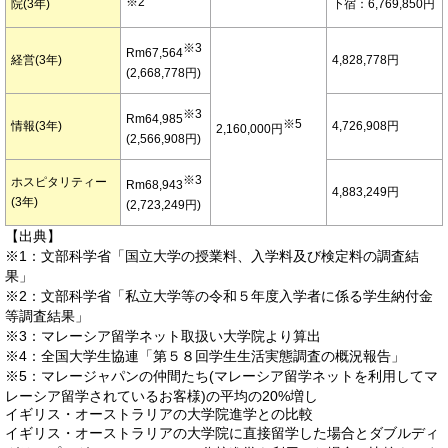
※2
院(3年)
下宿：6,769,850円
※3
Rm67,564
経営(3年)
4,828,778円
(2,668,778円)
※3
Rm64,985
※5
情報(3年)
4,726,908円
2,160,000円
(2,566,908円)
※3
ホスピタリティー
Rm68,943
4,883,249円
(3年)
(2,723,249円)
【出典】
※1：文部科学省「国立大学の授業料、入学料及び検定料の調査結
果」
※2：文部科学省「私立大学等の令和５年度入学者に係る学生納付金
等調査結果」
※3：マレーシア留学ネット取扱い大学院より算出
※4：全国大学生協連「第５８回学生生活実態調査の概況報告」
※5：マレージャパンの仲間たち(マレーシア留学ネットを利用してマ
レーシア留学されているお客様)の平均の20%増し
イギリス・オーストラリアの大学院進学との比較
イギリス・オーストラリアの大学院に直接留学した場合とダブルディ