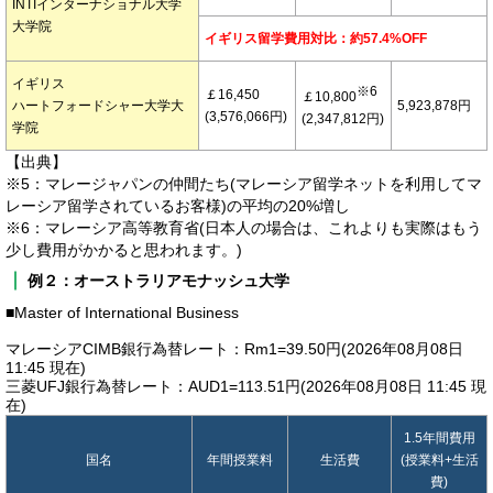
INTIインターナショナル大学
大学院
イギリス留学費用対比：約57.4%OFF
イギリス
※6
￡16,450
￡10,800
ハートフォードシャー大学大
5,923,878円
(3,576,066円)
(2,347,812円)
学院
【出典】
※5：マレージャパンの仲間たち(マレーシア留学ネットを利用してマ
レーシア留学されているお客様)の平均の20%増し
※6：マレーシア高等教育省(日本人の場合は、これよりも実際はもう
少し費用がかかると思われます。)
例２：オーストラリアモナッシュ大学
■Master of International Business
マレーシアCIMB銀行為替レート：Rm1=39.50円(2026年08月08日
11:45 現在)
三菱UFJ銀行為替レート：AUD1=113.51円(2026年08月08日 11:45 現
在)
1.5年間費用
国名
年間授業料
生活費
(授業料+生活
費)