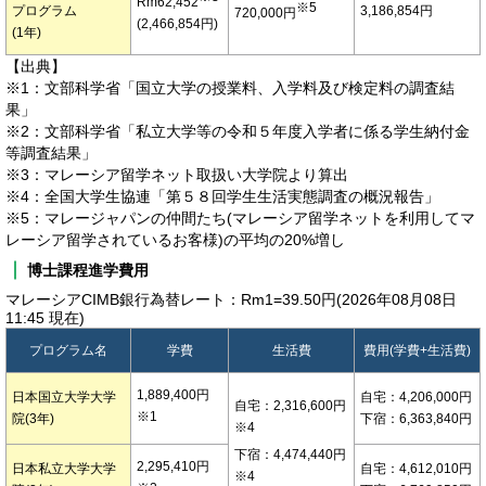
Rm62,452
※5
プログラム
3,186,854円
720,000円
(2,466,854円)
(1年)
【出典】
※1：文部科学省「国立大学の授業料、入学料及び検定料の調査結
果」
※2：文部科学省「私立大学等の令和５年度入学者に係る学生納付金
等調査結果」
※3：マレーシア留学ネット取扱い大学院より算出
※4：全国大学生協連「第５８回学生生活実態調査の概況報告」
※5：マレージャパンの仲間たち(マレーシア留学ネットを利用してマ
レーシア留学されているお客様)の平均の20%増し
博士課程進学費用
マレーシアCIMB銀行為替レート：Rm1=39.50円(2026年08月08日
11:45 現在)
プログラム名
学費
生活費
費用(学費+生活費)
1,889,400円
日本国立大学大学
自宅：4,206,000円
自宅：2,316,600円
※1
院(3年)
下宿：6,363,840円
※4
下宿：4,474,440円
2,295,410円
日本私立大学大学
自宅：4,612,010円
※4