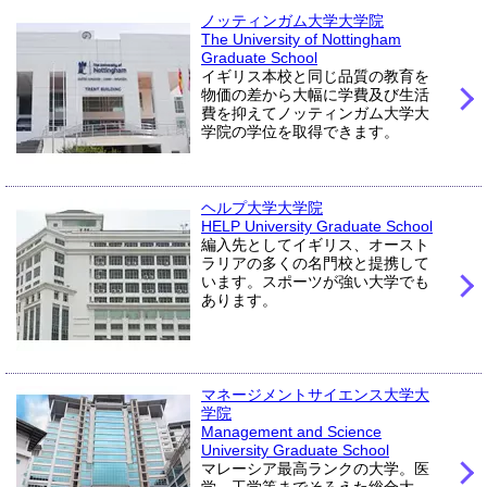
ノッティンガム大学大学院
The University of Nottingham
Graduate School
イギリス本校と同じ品質の教育を
物価の差から大幅に学費及び生活
費を抑えてノッティンガム大学大
学院の学位を取得できます。
ヘルプ大学大学院
HELP University Graduate School
編入先としてイギリス、オースト
ラリアの多くの名門校と提携して
います。スポーツが強い大学でも
あります。
マネージメントサイエンス大学大
学院
Management and Science
University Graduate School
マレーシア最高ランクの大学。医
学、工学等までそろえた総合大