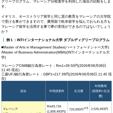
グリープログラム、マレーシア分校進学を利用した場合の比較をしま
す。
イギリス、オーストラリア留学と同じ質の教育をマレーシアの大学院
で受ける事ができますので、費用面で欧米留学を悩んでおられる方も
マレーシア留学を活用する事で夢の実現ができるのではないでしょう
か？
例１：INTIインターナショナル大学 ダブルディグリープログラム
■Master of Arts in Management Studies(ハートフォードシャー大学)
/Master of Business Administration(MBA)(INTIインターナショナル大
学)
マレーシアCIMB銀行為替レート：Rm1=39.50円(2026年08月08日
11:45 現在)
三菱UFJ銀行為替レート：GBP1=217.39円(2026年08月08日 11:45 現
在)
年間費用
国名
年間授業料
生活費
(授業料+生活
費)
Rm45,734
※5
マレーシア
2,526,493円
720,000円
(1,806,493円)