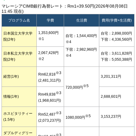
マレーシアCIMB銀行為替レート：Rm1=39.50円(2026年08月08日
11:45 現在)
プログラム名
学費
生活費
費用(学費+生活費)
1,353,600円
日本国立大学大学
自宅：2,898,000円
自宅：1,544,400円
※1
院(2年)
下宿：4,336,560円
※4
下宿：2,982,960円
2,067,428円
日本私立大学大学
自宅：3,611,828円
※4
※2
院(2年)
下宿：5,050,388円
※3
Rm62,818
経営(1年)
3,201,311円
(2,481,311円)
※5
720,000円
※3
Rm49,838
情報(1年)
2,688,601円
(1,968,601円)
※3
ホスピタリティー
Rm52,487
※5
3,153,237円
1080,000円
(1.5年)
(2,073,237円)
ダブルディグリー
※3