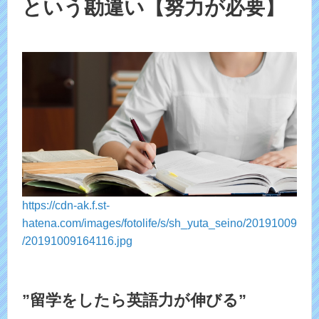
という勘違い【努力が必要】
https://cdn-ak.f.st-
hatena.com/images/fotolife/s/sh_yuta_seino/20191009
/20191009164116.jpg
”留学をしたら英語力が伸びる”